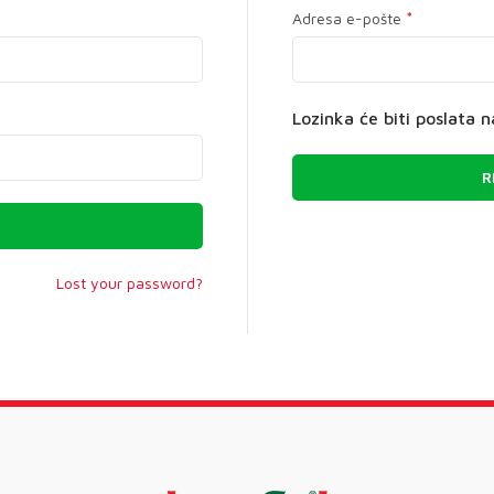
*
Adresa e-pošte
Lozinka će biti poslata 
R
Lost your password?